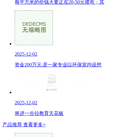
每平方米的价钱大要正在20-50元摆布；其
2025-12-02
资金200万元.是一家专业以环保室内设想
2025-12-02
将进一步拉教育天花板
产品推荐
查看更多+