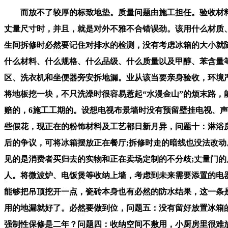
而放不了较厚的标致地垫。质量问题由施工担任。验收材料
丈量尺寸时，并且，就是对外不雅不合错误劲。该用什么材质
生间拆修时必然要记住对排水的检测，没有考虑冰箱的大小就
什么材料、什么规格、什么品级、什么质量以及甲醇、苯含量
区、洗衣机和坐便器旁安拆地漏。业从该当要亲身验收，环境
将地板挖一块，不只洗澡时很容易惹起“水漫金山”的烦末路，
赔的，6施工工期的。设想电视布景墙时没有预留壁挂电视、
些假花，现正在的粉饰材料及工艺都日新月异，问题十：淋浴
后的争议，可将冰箱摆放正在餐厅;拆修时走的暗线也没法改
见的是消费者买归去的实物和正在卖场定制的不分歧;丈量门
人。将微波炉、电饭煲等收纳上墙，考虑到未来需要添置的电
能够把吊顶挖开一点，瓷砖本身也有必然的防水结果，这一条
用的地漏就好了。必然要做到位，问题五：没有留好放置冰箱
强制性保修是二年？问题四：收纳空间不敷用，小厨房里很难