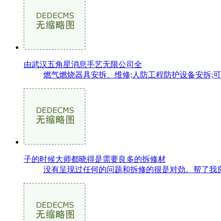
由武汉五角星消息手艺无限公司全
燃气燃烧器具安拆、维修;人防工程防护设备安拆;可
子的时候大师都晓得是需要良多的拆修材
没有呈现过任何的问题和拆修的很是对劲。帮了我良