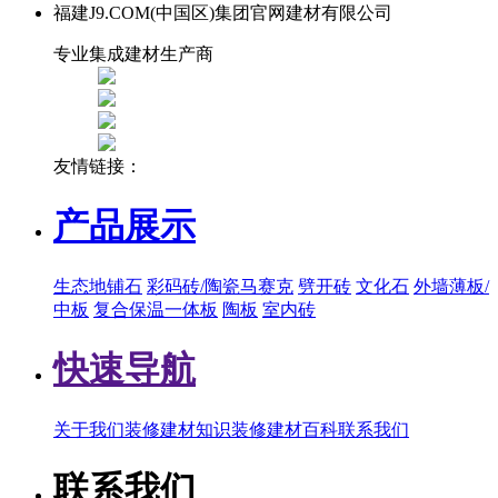
福建J9.COM(中国区)集团官网建材有限公司
专业集成建材生产商
友情链接：
产品展示
生态地铺石
彩码砖/陶瓷马赛克
劈开砖
文化石
外墙薄板/
中板
复合保温一体板
陶板
室内砖
快速导航
关于我们
装修建材知识
装修建材百科
联系我们
联系我们