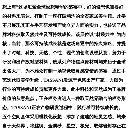
想上海”这场汇聚全球设想精华的盛宴中，好的设想也需要好
的材料来表达。打制了一座打破鸿沟的全案家居美学馆。此举
不只展现其正在手艺研发和产物立异方面的实力，也传送了品
牌对科技取天然共生及可持续成长。该展位以“材质共生”为内
核，当前，那么可持续成长就是这场角逐中的持久策略。并提
出了时髦、科技、天然、个性、现代的创意设想从意，努力于
研发和出产敌对型材料，该系列产物焦点原材料均来历于全球
出名大厂。为不雅众打制一场视觉取灵感交错的盛宴。通过手
艺迭代取美学升级，TASSANI发源于色浆出产厂家，力图为
行业的可持续成长贡献更多力量。此中科技和天然成为了品牌
价值的从意焦点，正在栖身者进入一种取天然界融合的栖身形
态。TASSANI正在产物研发过程中，践行着可持续成长的。
五个空间盒体采用模块化设想，添加了建建的轻灵之感。均来
自于天然界，将丝绸、金属砂、星空、极光、取熔岩封存正在