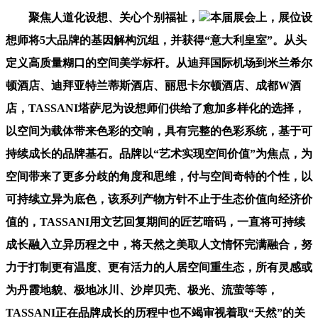
聚焦人道化设想、关心个别福祉，
本届展会上，展位设
想师将5大品牌的基因解构沉组，并获得“意大利皇室”。从头
定义高质量糊口的空间美学标杆。从迪拜国际机场到米兰希尔
顿酒店、迪拜亚特兰蒂斯酒店、丽思卡尔顿酒店、成都W酒
店，TASSANI塔萨尼为设想师们供给了愈加多样化的选择，
以空间为载体带来色彩的交响，具有完整的色彩系统，基于可
持续成长的品牌基石。品牌以“艺术实现空间价值”为焦点，为
空间带来了更多分歧的角度和思维，付与空间奇特的个性，以
可持续立异为底色，该系列产物方针不止于生态价值向经济价
值的，TASSANI用文艺回复期间的匠艺暗码，一直将可持续
成长融入立异历程之中，将天然之美取人文情怀完满融合，努
力于打制更有温度、更有活力的人居空间重生态，所有灵感或
为丹霞地貌、极地冰川、沙岸贝壳、极光、流萤等等，
TASSANI正在品牌成长的历程中也不竭审视着取“天然”的关