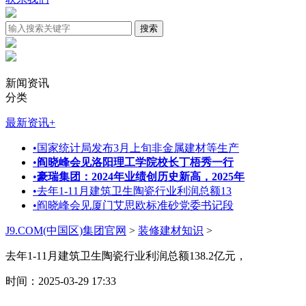
新闻资讯
分类
最新资讯
+
•
国家统计局发布3月上旬非金属建材等生产
•
阎晓峰会见洛阳理工学院校长丁梧秀一行
•
豪瑞集团：2024年业绩创历史新高，2025年
•
去年1-11月建筑卫生陶瓷行业利润总额13
•
阎晓峰会见厦门艾思欧标准砂党委书记段
J9.COM(中国区)集团官网
>
装修建材知识
>
去年1-11月建筑卫生陶瓷行业利润总额138.2亿元，
时间：2025-03-29 17:33