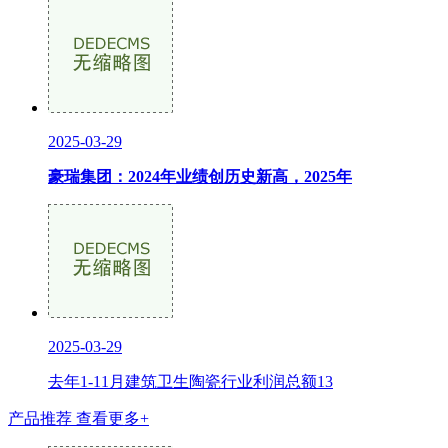
2025-03-29
豪瑞集团：2024年业绩创历史新高，2025年
2025-03-29
去年1-11月建筑卫生陶瓷行业利润总额13
产品推荐
查看更多+