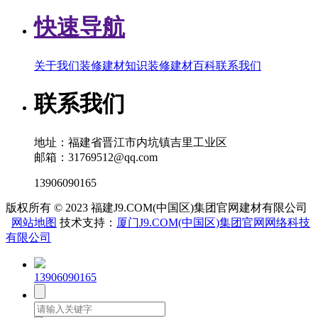
快速导航
关于我们
装修建材知识
装修建材百科
联系我们
联系我们
地址：福建省晋江市内坑镇吉里工业区
邮箱：31769512@qq.com
13906090165
版权所有 © 2023 福建J9.COM(中国区)集团官网建材有限公司
网站地图
技术支持：
厦门J9.COM(中国区)集团官网网络科技
有限公司
13906090165