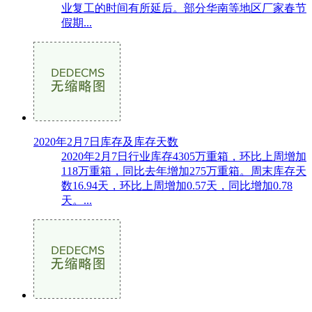
业复工的时间有所延后。部分华南等地区厂家春节
假期...
2020年2月7日库存及库存天数
2020年2月7日行业库存4305万重箱，环比上周增加
118万重箱，同比去年增加275万重箱。周末库存天
数16.94天，环比上周增加0.57天，同比增加0.78
天。...