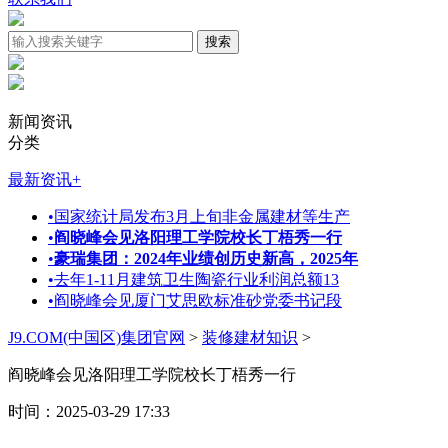
新闻资讯
分类
最新资讯
+
•
国家统计局发布3月上旬非金属建材等生产
•
阎晓峰会见洛阳理工学院校长丁梧秀一行
•
豪瑞集团：2024年业绩创历史新高，2025年
•
去年1-11月建筑卫生陶瓷行业利润总额13
•
阎晓峰会见厦门艾思欧标准砂党委书记段
J9.COM(中国区)集团官网
>
装修建材知识
>
阎晓峰会见洛阳理工学院校长丁梧秀一行
时间：2025-03-29 17:33