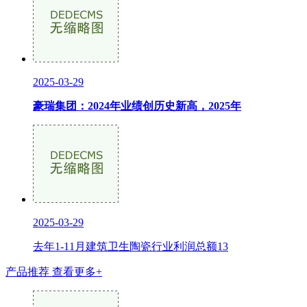
2025-03-29
豪瑞集团：2024年业绩创历史新高，2025年
2025-03-29
去年1-11月建筑卫生陶瓷行业利润总额13
产品推荐
查看更多+